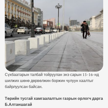
Б.Алтаншагай “Сүхбаатарын талбайд Төрийн
ёслол, хүндэтгэлийн арга хэмжээнээс эхлээд
жагсаал цуглаан, баяр ёслол зэрэг олон арга
хэмжээ болдог. Хүмүүс их цугладаг учраас
аюулгүй байдлыг хангах үүднээс чулуун хаалтыг
байрлуулсан. Чулууг дөрвөлжин хэлбэртэй
тавьснаар суурь сайтай, …
Сүхбаатарын талбай тойруулан энэ сарын 15-16-нд
шилжих шөнө дөрвөлжин боржин чулуун хаалтыг
байрлуулсан байсан.
Төрийн тусгай хамгаалалтын газрын орлогч дарга
Б.Алтаншагай