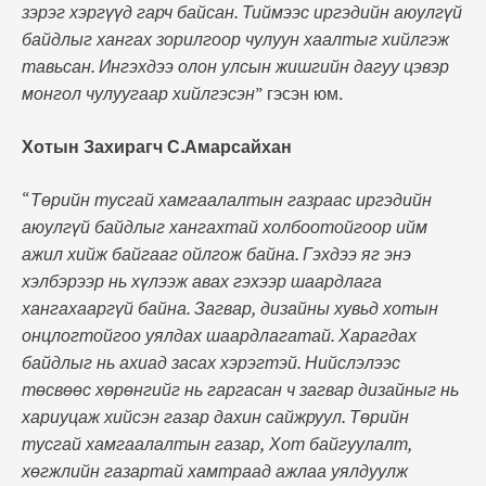
зэрэг хэргүүд гарч байсан. Тиймээс иргэдийн аюулгүй
байдлыг хангах зорилгоор чулуун хаалтыг хийлгэж
тавьсан. Ингэхдээ олон улсын жишгийн дагуу цэвэр
монгол чулуугаар хийлгэсэн
” гэсэн юм.
Хотын Захирагч С.Амарсайхан
“
Төрийн тусгай хамгаалалтын газраас иргэдийн
аюулгүй байдлыг хангахтай холбоотойгоор ийм
ажил хийж байгааг ойлгож байна. Гэхдээ яг энэ
хэлбэрээр нь хүлээж авах гэхээр шаардлага
хангахааргүй байна. Загвар, дизайны хувьд хотын
онцлогтойгоо уялдах шаардлагатай. Харагдах
байдлыг нь ахиад засах хэрэгтэй. Нийслэлээс
төсвөөс хөрөнгийг нь гаргасан ч загвар дизайныг нь
хариуцаж хийсэн газар дахин сайжруул. Төрийн
тусгай хамгаалалтын газар, Хот байгуулалт,
хөгжлийн газартай хамтраад ажлаа уялдуулж