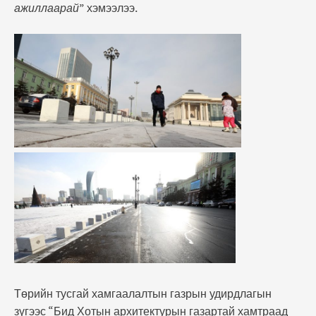
ажиллаарай
” хэмээлээ.
Төрийн тусгай хамгаалалтын газрын удирдлагын
зүгээс “Бид Хотын архитектурын газартай хамтраад