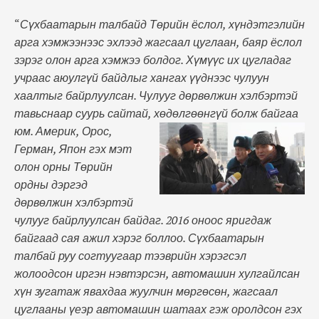
“
Сүхбаатарын талбайд Төрийн ёслол, хүндэтгэлийн
арга хэмжээнээс эхлээд жагсаал цуглаан, баяр ёслол
зэрэг олон арга хэмжээ болдог. Хүмүүс их цугладаг
учраас аюулгүй байдлыг хангах үүднээс чулуун
хаалтыг байрлуулсан. Чулууг дөрвөлжин хэлбэртэй
тавьснаар суурь сайтай, хөдөлгөөнгүй болж байгаа
юм.
Америк, Орос,
Герман, Япон гэх мэт
олон орны Төрийн
ордны дэргэд
дөрвөлжин хэлбэртэй
чулууг байрлуулсан байдаг. 2016 оноос яригдаж
байгаад сая ажил хэрэг боллоо. Сүхбаатарын
талбай руу согтуугаар тээврийн хэрэгсэл
жолоодсон иргэн нэвтэрсэн, автомашин хулгайлсан
хүн зугатаж явахдаа жуулчин мөргөсөн, жагсаал
цуглааны үеэр автомашин шатаах гэж оролдсон гэх