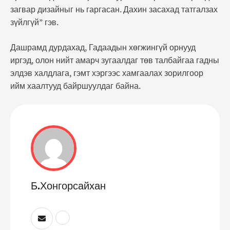
загвар дизайныг нь гаргасан. Дахин засахад татгалзах
зүйлгүй” гэв.
Дашрамд дурдахад, Гадаадын хөгжингүй орнууд
иргэд, олон нийт амарч зугаалдаг төв талбайгаа гадны
элдэв халдлага, гэмт хэргээс хамгаалах зорилгоор
ийм хаалтууд байршуулдаг байна.
Б.Хонгорсайхан