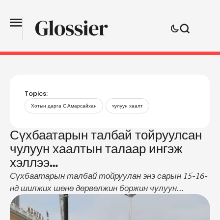
Topics:
Хотын дарга С.Амарсайхан
чулуун хаалт
Сүхбаатарын талбай тойруулсан
чулуун хаалтын талаар ингэж
хэллээ…
Сүхбаатарын талбай тойруулан энэ сарын 15-16-
нд шилжих шөнө дөрвөлжин боржин чулуун
хаалтыг байрлуулсан байсан. Төрийн тусгай
хамгаалалтын газрын орлогч дарга