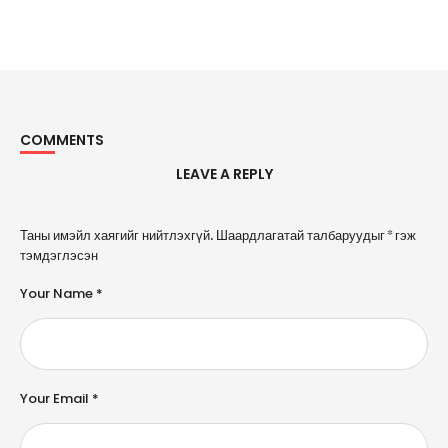
COMMENTS
LEAVE A REPLY
A
Таны имэйл хаягийг нийтлэхгүй.
Шаардлагатай талбаруудыг
*
гэж
l
тэмдэглэсэн
t
e
Your Name *
r
n
a
ti
v
e
Your Email *
: