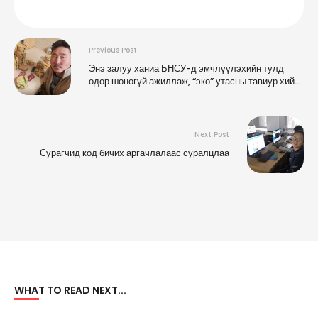
Previous Post
Энэ залуу ханиа БНСУ-д эмчлүүлэхийн тулд
өдөр шөнөгүй ажиллаж, “эко” утасны тавиур хийж
зарж байна
Next Post
Сурагчид код бичих аргачлалаас суралцлаа
WHAT TO READ NEXT...