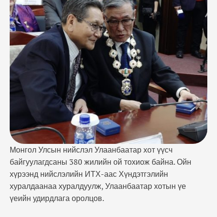
үеийн удирдлага оролцов. Мөн нийслэлийн эдийн
засаг, нийгмийн салбарт тодорхой үр дүнтэй
төсөл, хөтөлбөр буй Дэлхийн банк, КОЙКА-
Монгол, НҮБ-ын Хүүхдийн сан зэрэг олон улсын
байгууллагын зочид, төлөөлөгчид урилгаар
оролцлоо. Хүндэтгэлийн хуралдааныг нээж
нийслэлийн …
Монгол Улсын нийслэл Улаанбаатар хот үүсч
байгуулагдсаны 380 жилийн ой тохиож байна. Ойн
хүрээнд нийслэлийн ИТХ-аас Хүндэтгэлийн
хуралдаанаа хуралдуулж, Улаанбаатар хотын үе
үеийн удирдлага оролцов.