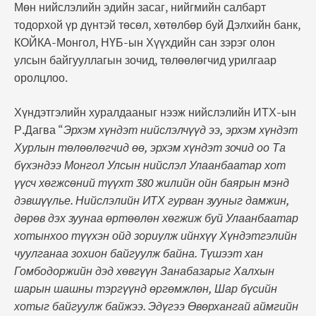
Мөн нийслэлийн эдийн засаг, нийгмийн салбарт
тодорхой үр дүнтэй төсөл, хөтөлбөр буй Дэлхийн банк,
КОЙКА-Монгол, НҮБ-ын Хүүхдийн сан зэрэг олон
улсын байгууллагын зочид, төлөөлөгчид урилгаар
оролцлоо.
Хүндэтгэлийн хуралдааныг нээж нийслэлийн ИТХ-ын
Р.Дагва “
Эрхэм хүндэт нийслэлчүүд ээ, эрхэм хүндэт
Хурлын төлөөлөгчид өө, эрхэм хүндэт зочид оо Та
бүхэндээ Монгол Улсын нийслэл Улаанбаатар хот
үүсч хөгжсөний түүхт 380 жилийн ойн баярын мэнд
дэвшүүлье. Нийслэлийн ИТХ гурван зууныг дамжин,
дөрөв дэх зуунаа өртөөлөн хөгжиж буй Улаанбаатар
хотынхоо түүхэн ойд зориулж ийнхүү Хүндэтгэлийн
чуулганаа зохион байгуулж байна. Түшээт хан
Гомбодоржийн дэд хөвгүүн Занабазарыг Халхын
шарын шашны тэргүүнд өргөмжлөн, Шар бүсийн
хотыг байгуулж байжээ. Эдүгээ Өвөрхангай аймгийн