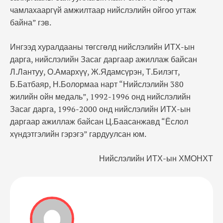
чамлахааргүй амжилтаар нийслэлийн ойгоо угтаж
байна” гэв.
Ингээд хуралдааны төгсгөлд нийслэлийн ИТХ-ын
дарга, нийслэлийн Засаг даргаар ажиллаж байсан
Л.Лантуу, О.Амархүү, Ж.Ядамсүрэн, Т.Билэгт,
Б.Батбаяр, Н.Болормаа нарт “Нийслэлийн 380
жилийн ойн медаль”, 1992-1996 онд нийслэлийн
Засаг дарга, 1996-2000 онд нийслэлийн ИТХ-ын
даргаар ажиллаж байсан Ц.Баасанжавд “Ёслол
хүндэтгэлийн гэрэгэ” гардуулсан юм.
Нийслэлийн ИТХ-ын ХМОНХТ