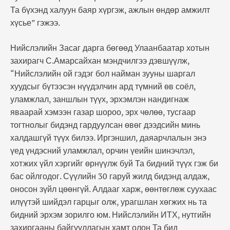
Та бүхэнд халуун баяр хүргэж, ажлын өндөр амжилт
хүсье” гэжээ.
Нийслэлийн Засаг дарга бөгөөд Улаанбаатар хотын
захирагч С.Амарсайхан мэндчилгээ дэвшүүлж,
“Нийслэлийн ой гэдэг бол найман зууны шаргал
хуудсыг бүтээсэн нүүдэлчин ард түмний өв соёл,
уламжлал, заншлын түүх, эрхэмлэн нандигнаж
яваарай хэмээн газар шороо, эрх чөлөө, тусгаар
тогтнолыг бидэнд гардуулсан өвөг дээдсийн минь
халдашгүй түүх билээ. Иргэншил, даяарчлалын энэ
үед үндэсний уламжлал, орчин үеийн шинэчлэл,
хотжих үйл хэргийг өрнүүлж буй Та бидний түүх гэж би
бас ойлгодог. Сүүлийн 30 гаруй жилд бидэнд алдаж,
оносон зүйл цөөнгүй. Алдааг харж, өөнтөглөж суухаас
илүүтэй шийдэл гарцыг олж, урагшлан хөгжих нь та
бидний эрхэм зорилго юм. Нийслэлийн ИТХ, нутгийн
захиргааны байгууллагын хамт олон Та бид