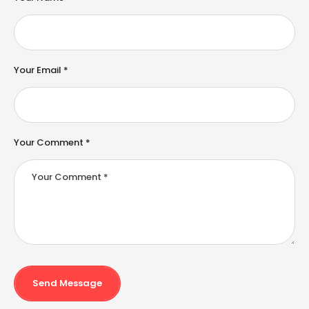
r
n
a
ti
v
e
Your Email *
:
Your Comment *
Send Message