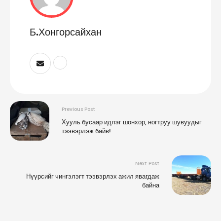
Б.Хонгорсайхан
Previous Post
Хууль бусаар идлэг шонхор, ногтруу шувуудыг
тээвэрлэж байв!
Next Post
Нүүрсийг чингэлэгт тээвэрлэх ажил явагдаж
байна