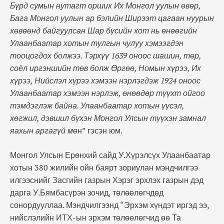
Бүрд сумын нутагт орших Их Монгол уулын өвөр,
Бага Монгол уулын ар бэлийн Ширээт цагаан нуурын
хөвөөнд байгуулсан Шар бүсийн хот нь өнөөгийн
Улаанбаатар хотын тулгын чулуу хэмээгдэн
тооцогдох болжээ. Тэрхүү 1639 оноос шашин, төр,
соёл иргэншийн төв болж Өргөө, Номын хүрээ, Их
хүрээ, Нийслэл хүрээ хэмээн нэрлэгдэж 1924 оноос
Улаанбаатар хэмээн нэрлэж, өнөөдөр түүхт ойгоо
тэмдэглэж байна. Улаанбаатар хотын үүсэл,
хөгжил, дэвшил бүхэн Монгол Улсын түүхэн замнал
яахын аргагүй мө
н” гэсэн юм.
Монгол Улсын Ерөнхий сайд У.Хүрэлсүх Улаанбаатар
хотын 380 жилийн ойн баярт зориулан мэндчилгээ
илгээснийг Засгийн газрын Хэрэг эрхлэх газрын дэд
дарга У.Бямбасүрэн зочид, төлөөлөгчдөд
сонордууллаа. Мэндчилгээнд “Эрхэм хүндэт иргэд ээ,
нийслэлийн ИТХ-ын эрхэм төлөөлөгчид өө Та