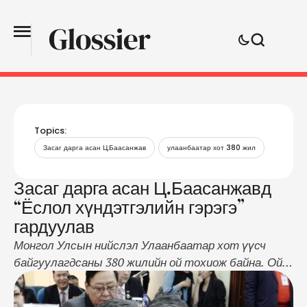
Topics:
Засаг дарга асан Ц.Баасанжав
улаанбаатар хот 380 жил
Засаг дарга асан Ц.Баасанжавд
“Ёслол хүндэтгэлийн гэрэгэ”
гардуулав
Монгол Улсын нийслэл Улаанбаатар хот үүсч
байгуулагдсаны 380 жилийн ой тохиож байна. Ойн
хүрээнд нийслэлийн ИТХ-аас Хүндэтгэлийн
хуралдаанаа хуралдуулж, Улаанбаатар хотын үе