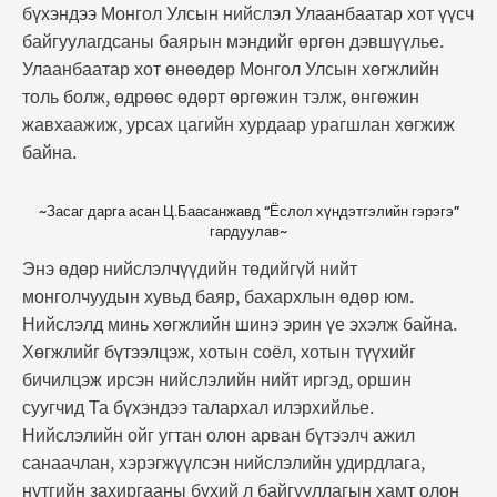
бүхэндээ Монгол Улсын нийслэл Улаанбаатар хот үүсч
байгуулагдсаны баярын мэндийг өргөн дэвшүүлье.
Улаанбаатар хот өнөөдөр Монгол Улсын хөгжлийн
толь болж, өдрөөс өдөрт өргөжин тэлж, өнгөжин
жавхаажиж, урсах цагийн хурдаар урагшлан хөгжиж
байна.
~Засаг дарга асан Ц.Баасанжавд “Ёслол хүндэтгэлийн гэрэгэ”
гардуулав~
Энэ өдөр нийслэлчүүдийн төдийгүй нийт
монголчуудын хувьд баяр, бахархлын өдөр юм.
Нийслэлд минь хөгжлийн шинэ эрин үе эхэлж байна.
Хөгжлийг бүтээлцэж, хотын соёл, хотын түүхийг
бичилцэж ирсэн нийслэлийн нийт иргэд, оршин
суугчид Та бүхэндээ талархал илэрхийлье.
Нийслэлийн ойг угтан олон арван бүтээлч ажил
санаачлан, хэрэгжүүлсэн нийслэлийн удирдлага,
нутгийн захиргааны бүхий л байгууллагын хамт олон