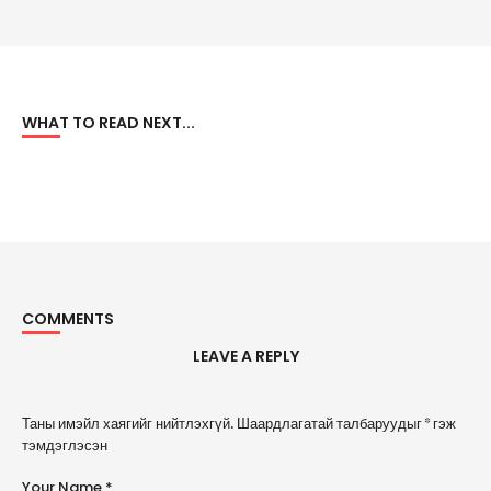
WHAT TO READ NEXT...
COMMENTS
LEAVE A REPLY
A
Таны имэйл хаягийг нийтлэхгүй.
Шаардлагатай талбаруудыг
*
гэж
l
тэмдэглэсэн
t
e
Your Name *