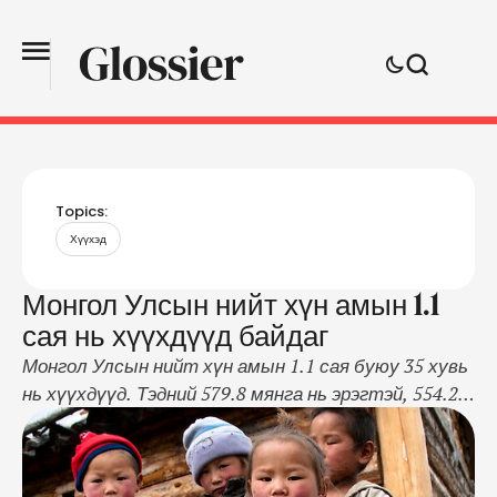
Topics:
Хүүхэд
Монгол Улсын нийт хүн амын 1.1
сая нь хүүхдүүд байдаг
Монгол Улсын нийт хүн амын 1.1 сая буюу 35 хувь
нь хүүхдүүд. Тэдний 579.8 мянга нь эрэгтэй, 554.2
мянга нь эмэгтэй. Нийт хүүхдүүдийн 32.2 хувийг
0-9 насныхан эзэлж байна. Өнгөрсөн онд 78.4
мянган хүүхэд мэндэлсэн бөгөөд нийт хүүхдүүдийн