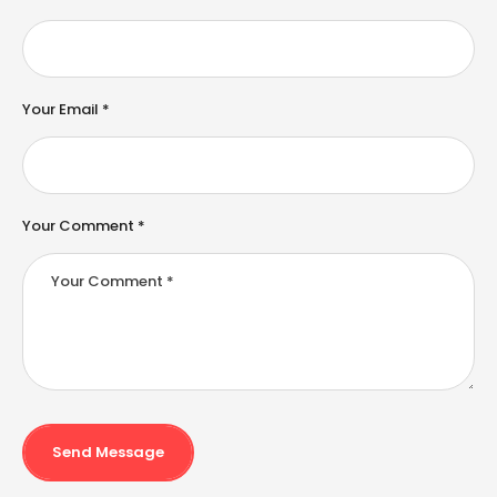
r
n
a
ti
v
e
Your Email *
:
Your Comment *
Send Message