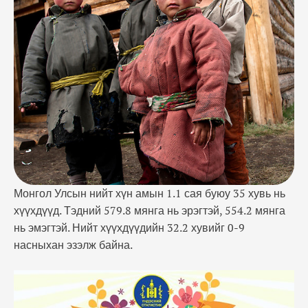
94 хувь нь 2.5-4.5 кг жинтэй мэндэлжээ.
Монгол Улсын нийт хүн амын 1.1 сая буюу 35 хувь нь
хүүхдүүд. Тэдний 579.8 мянга нь эрэгтэй, 554.2 мянга
нь эмэгтэй. Нийт хүүхдүүдийн 32.2 хувийг 0-9
насныхан эзэлж байна.