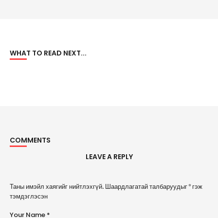
WHAT TO READ NEXT...
COMMENTS
LEAVE A REPLY
A
Таны имэйл хаягийг нийтлэхгүй.
Шаардлагатай талбаруудыг
*
гэж
l
тэмдэглэсэн
t
e
Your Name *