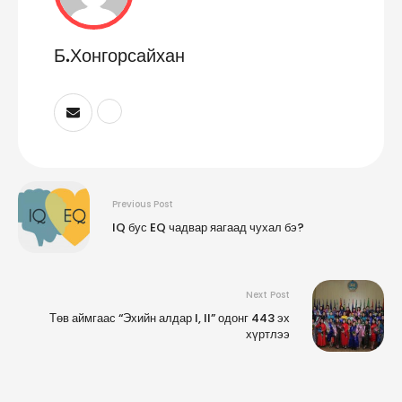
Б.Хонгорсайхан
Previous Post
IQ бус EQ чадвар яагаад чухал бэ?
Next Post
Төв аймгаас “Эхийн алдар I, II” одонг 443 эх
хүртлээ