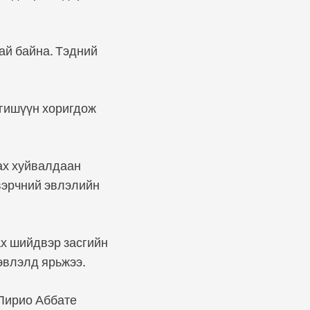
ай байна. Тэдний
гишүүн хоригдож
ах хуйвалдаан
вэрчний эвлэлийн
х шийдвэр засгийн
эвлэлд ярьжээ.
 Лирио Аббате