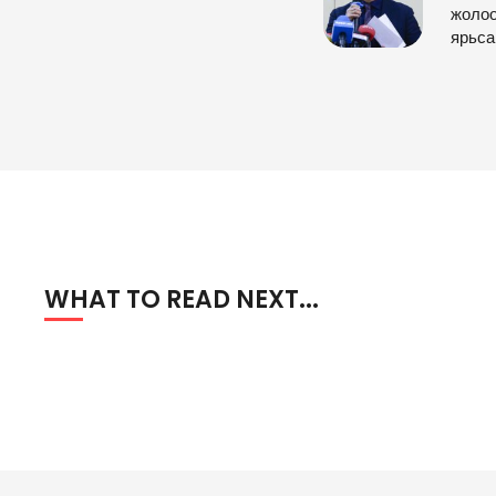
жолоо
ярьса
WHAT TO READ NEXT...