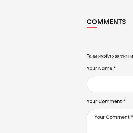
COMMENTS
A
Таны имэйл хаягийг ни
lt
e
Your Name *
r
n
a
ti
v
Your Comment *
e
: