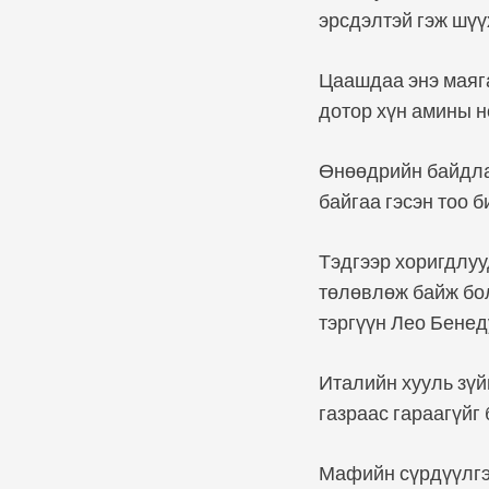
эрсдэлтэй гэж шүү
Цаашдаа энэ маяга
дотор хүн амины н
Өнөөдрийн байдла
байгаа гэсэн тоо б
Тэдгээр хоригдлу
төлөвлөж байж бо
тэргүүн Лео Бенед
Италийн хууль зү
газраас гараагүйг
Мафийн сүрдүүлгээ