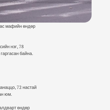
аас мафийн өндөр
ийн нэг, 78
гаргасан байна.
анаццо, 72 настай
ан юм.
халдварт өндөр