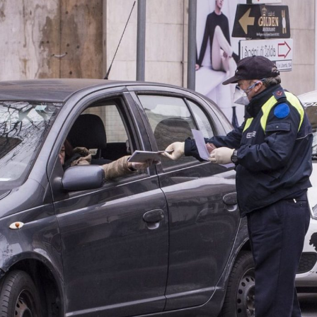
сийн нэг, 78 настай Франческо Бонураг су
ан байна. Тэрээр 23 жилийн хоригдох ял эдэ
д болох 65 настай Винчензино Ианаццо, 72 