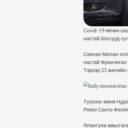
Covid-19 өвчин ш
настай боссууд су
Саяхан Милан хоты
настай Франческо 
Тэрээр 23 жилийн 
Түүнээс өмнө Ндра
Рокко Санто Фили
Ялангуяа амьсгал