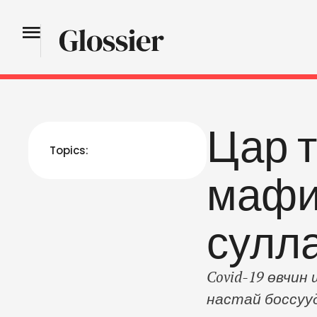
Цар 
Topics:
мафи
сулл
Covid-19 өвчи
настай боссуу