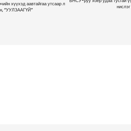
БНСУ-руу хоёр удаа тусгай ү
чийн хүүхэд аавтайгаа утсаар л
нислэг
н, “УУЛЗААГҮЙ”