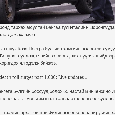
оронд тархах аюултай байгаа тул Италийн шоронгууд
ллагдаж эхэлжээ.
н шүүх Коза Ностра бүлгийн хамгийн нөлөөтэй хүмүүс
Бонураг суллаж, гэрийн хорионд шилжүүлэх шийдвэр 
хоригдох ял эдэлж байжээ.
нгета бүлгийн боссууд болох 65 настай Винчензино И
ппоне нарыг мөн ийм шалтгаанаар шоронгоос суллас
ын замын архаг өвчтэй Филиппонег коронавирусийн 