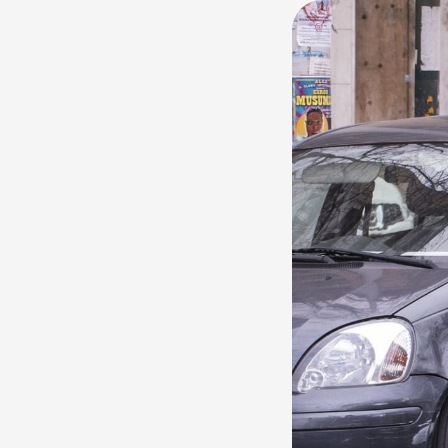
нөлөөтэй хүмүү
шийдвэр гаргас
бүлгийн боссуу