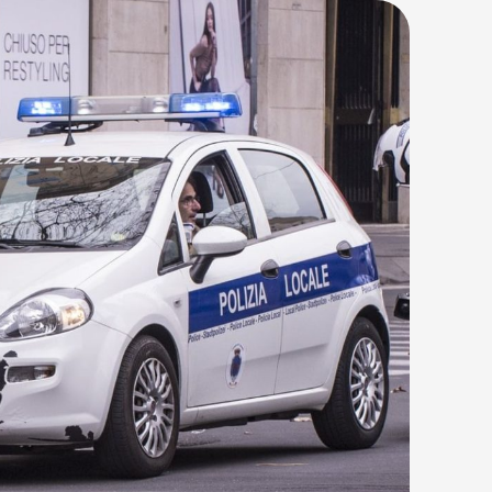
ллаж, гэрийн хорионд шилжүүлэх
лж байжээ. Түүнээс өмнө Ндрангета
…