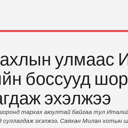
тахлын улмаас 
йн боссууд шор
агдаж эхэлжээ
н шоронд тархах аюултай байгаа тул Итали
д суллагдаж эхэлжээ. Саяхан Милан хотын ш