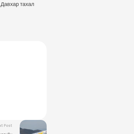
 Давхар тахал
xt Post