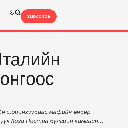
Subscribe
Италийн
онгоос
йн шоронгуудаас мафийн өндөр
үүх Коза Ностра бүлгийн хамгийн