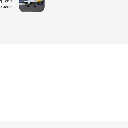
үргийн
 хийнэ