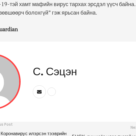
19-тэй хамт мафийн вирус тархах эрсдэл үүсч байна.
 зөвшөөрч болохгүй” гэж ярьсан байна.
uardian
С. Сэцэн
us Post
Ne
Коронавирус илэрсэн тээврийн