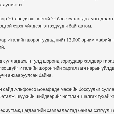
х дүгнэжээ.
ар 70-аас дээш настай 74 босс суллагдах магадлалт
оцтой хэрэг үйлдсэн этгээдүүд ч байгаа юм.
ар Италийн шоронгуудад нийт 12,000 орчим мафийн 
ий.
уд суллагдахын тулд шоронд зориудаар халдвар тара
лзошгүйг Италийн шоронгийн харгалзагч нарын үйлд
учи анхааруулсан байна.
йн сайд Альфонсо Бонафеде мафийн боссуудыг сулла
 баталж, шүүхийн шийдвэрийг нягтлан шалгах тухай х
с зугтаж, цагдаагийн хамгаалалтад байгаа сэтгүүлч