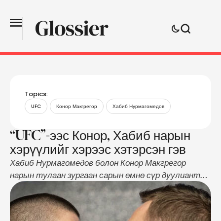
Topics:
UFC
Конор Макгрегор
Хабиб Нурмагомедов
“UFC”-ээс Конор, Хабиб нарын
хэрүүлийг хэрээс хэтэрсэн гэв
Хабиб Нурмагомедов болон Конор Макгрегор
нарын тулаан зургаан сарын өмнө сүр дуулиантай
өндөрлөсөн. Тэрхүү тулаан Хабибын ялалтаар
өндөрлөсөн ч тамирчид бие биенээ үзэн ядсан
хэвээр байгаа юм. Өнгөрсөн сард тэр хоёрын