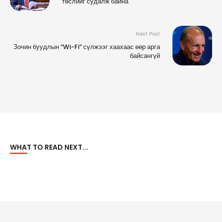
төслийг судалж байна
Next Post
Зочин буудлын “Wi-Fi” сүлжээг хаахаас өөр арга
байсангүй
WHAT TO READ NEXT...