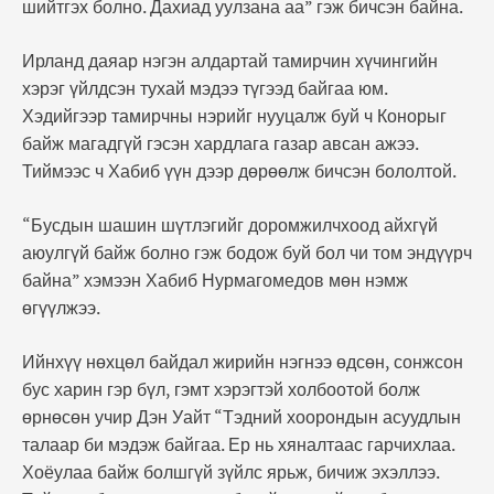
шийтгэх болно. Дахиад уулзана аа” гэж бичсэн байна.
Ирланд даяар нэгэн алдартай тамирчин хүчингийн
хэрэг үйлдсэн тухай мэдээ түгээд байгаа юм.
Хэдийгээр тамирчны нэрийг нууцалж буй ч Конорыг
байж магадгүй гэсэн хардлага газар авсан ажээ.
Тиймээс ч Хабиб үүн дээр дөрөөлж бичсэн бололтой.
“Бусдын шашин шүтлэгийг доромжилчхоод айхгүй
аюулгүй байж болно гэж бодож буй бол чи том эндүүрч
байна” хэмээн Хабиб Нурмагомедов мөн нэмж
өгүүлжээ.
Ийнхүү нөхцөл байдал жирийн нэгнээ өдсөн, сонжсон
бус харин гэр бүл, гэмт хэрэгтэй холбоотой болж
өрнөсөн учир Дэн Уайт “Тэдний хоорондын асуудлын
талаар би мэдэж байгаа. Ер нь хяналтаас гарчихлаа.
Хоёулаа байж болшгүй зүйлс ярьж, бичиж эхэллээ.