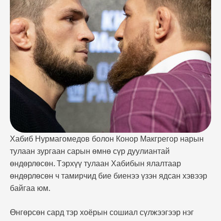
сошиал сүлжээгээр нэг нэгнийгээ доромжилсон
хэрүүл хэрээс хэтэрсэн гэж “UFC”-гийн
ерөнхийлөгч Дэн Уайт мэдэгдэл хийлээ. Өнгөрсөн
сард Ирланд тулаанч Конор Макгрегор спортоо
орхиж буйгаа …
Хабиб Нурмагомедов болон Конор Макгрегор нарын
тулаан зургаан сарын өмнө сүр дуулиантай
өндөрлөсөн. Тэрхүү тулаан Хабибын ялалтаар
өндөрлөсөн ч тамирчид бие биенээ үзэн ядсан хэвээр
байгаа юм.
Өнгөрсөн сард тэр хоёрын сошиал сүлжээгээр нэг