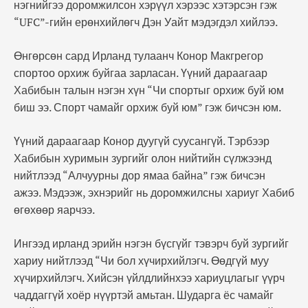
нэгнийгээ доромжилсон хэрүүл хэрээс хэтэрсэн гэж
“UFC”-гийн ерөнхийлөгч Дэн Уайт мэдэгдэл хийлээ.
Өнгөрсөн сард Ирланд тулаанч Конор Макгрегор
спортоо орхиж буйгаа зарласан. Үүний дараагаар
Хабибын талын нэгэн хүн “Чи спортыг орхиж буй юм
биш ээ. Спорт чамайг орхиж буй юм” гэж бичсэн юм.
Үүний дараагаар Конор дуугүй суусангүй. Тэрбээр
Хабибын хуримын зургийг олон нийтийн сүлжээнд
нийтлээд “Алчуурны дор ямаа байна” гэж бичсэн
ажээ. Мэдээж, эхнэрийг нь доромжилсны хариуг Хабиб
өгөхөөр яарчээ.
Ингээд ирланд эрийн нэгэн бүсгүйг тэвэрч буй зургийг
хариу нийтлээд “Чи бол хүчирхийлэгч. Өөдгүй муу
хүчирхийлэгч. Хийсэн үйлдлийнхээ хариуцлагыг үүрч
чаддаггүй хоёр нүүртэй амьтан. Шударга ёс чамайг