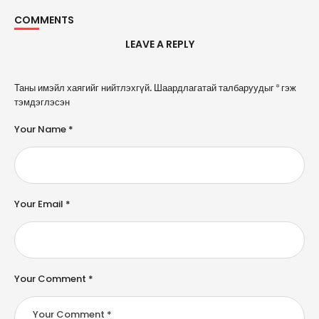
COMMENTS
LEAVE A REPLY
A
Таны имэйл хаягийг нийтлэхгүй.
Шаардлагатай талбаруудыг
*
гэж
l
тэмдэглэсэн
t
e
Your Name *
r
n
a
ti
v
e
Your Email *
:
Your Comment *