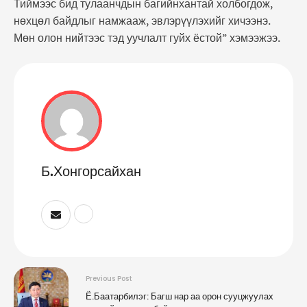
Тиймээс бид тулаанчдын багийнхантай холбогдож,
нөхцөл байдлыг намжааж, эвлэрүүлэхийг хичээнэ.
Мөн олон нийтээс тэд уучлалт гуйх ёстой” хэмээжээ.
Б.Хонгорсайхан
Previous Post
Ё.Баатарбилэг: Багш нар аа орон сууцжуулах