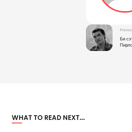
Previo
Би сэ
Пирл
WHAT TO READ NEXT...