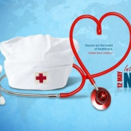
ийн ажлын …