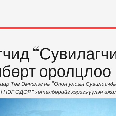
чид “Сувилагчи
лбөрт оролцлоо
аар Төв Эмнэлэг нь “Олон улсын Сувилагчд
НЭГ ӨДӨР” хөтөлбөрийг хэрэгжүүлэн ажилл
рээнд БЗД-ийн 92-р сургуулийн сурагч Б.Хо
агч маань 2018 оны 04 дүгээр сарын 18-ны ө
өдөр тутмын асран сувилах үйл ажиллагаан