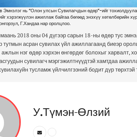
өв Эмнэлэг нь “Олон улсын Сувилагчдын өдөр”-ийг тохиолду
йг хэрэгжүүлэн ажиллаж байгаа бөгөөд энэхүү хөтөлбөрийн хү
онгорзул, Г.Хандаа нар оролцлоо.
 маань 2018 оны 04 дүгээр сарын 18-ны өдөр тус эмн
 тутмын асран сувилах үйл ажиллагаанд биеэр орол
ажлын нэг өдөр хэрхэн өнгөрдөг болохыг харвалт, х
тасгуудын сувилагч мэргэжилтнүүдтэй хамтдаа ажилл
сувилахуйн тусламж үйлчилгээний бодит дүр төрхтэй
У.Түмэн-Өлзий