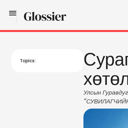
Сураг
Topics:
хөтө
Улсын Гуравдуг
“СУВИЛАГЧИЙН 
хөтөлбөрийн хү
Оролцогч 2 сур
мэргэжилтний 