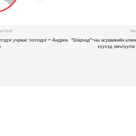
us Post
Ne
тгэдэг учраас тоглодог – Андреа
“Шархад”-ны асрамжийн клин
о
хүүхэд эмчлүүлж