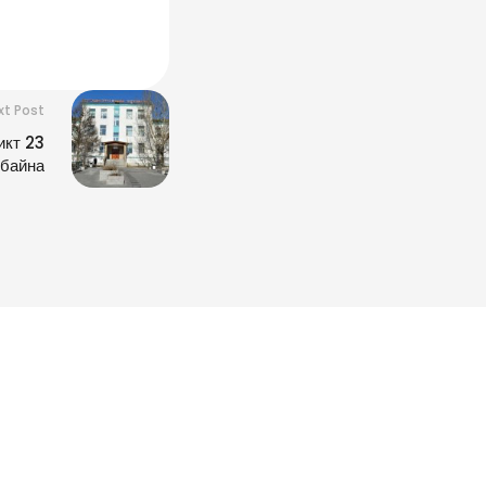
xt Post
икт 23
 байна