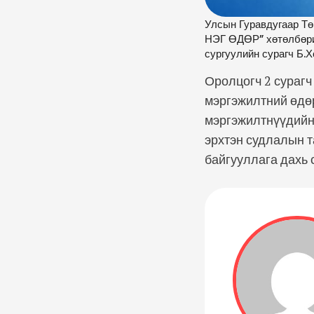
Улсын Гуравдугаар Т
НЭГ ӨДӨР” хөтөлбөри
сургуулийн сурагч Б.Х
Оролцогч 2 сурагч
мэргэжилтний өдөр
мэргэжилтнүүдийн 
эрхтэн судлалын 
байгууллага дахь 