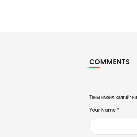
COMMENTS
A
Таны имэйл хаягийг ни
lt
e
Your Name *
r
n
a
ti