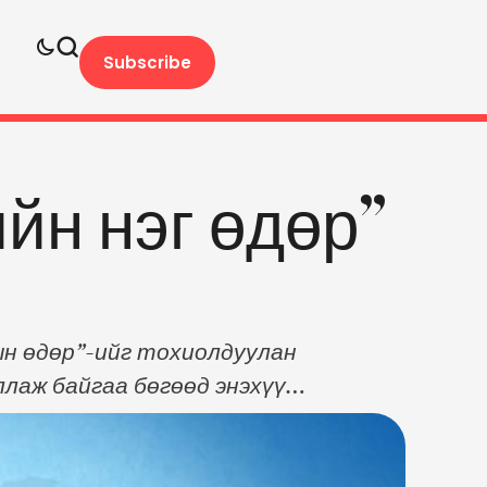
Subscribe
йн нэг өдөр”
ын өдөр”-ийг тохиолдуулан
аж байгаа бөгөөд энэхүү
нгорзул, Г.Хандаа нар оролцлоо.
дөр тус эмнэлгийн сувилагч
д биеэр оролцож, сувилагч