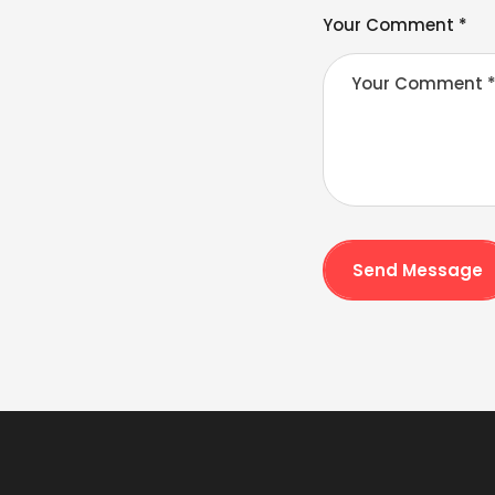
v
Your Comment *
e
:
Send Message