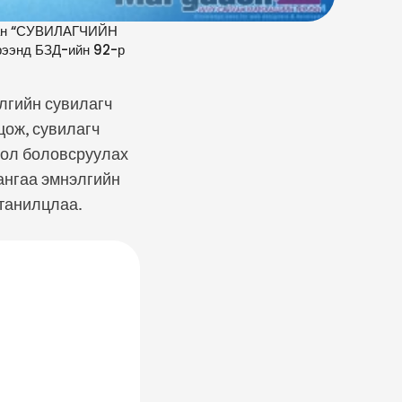
улан “СУВИЛАГЧИЙН
рээнд БЗД-ийн 92-р
элгийн сувилагч
цож, сувилагч
оол боловсруулах
ангаа эмнэлгийн
 танилцлаа.