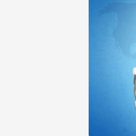
мэргэжилтнүүд