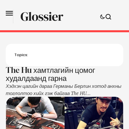
Topics:
The Hu хамтлагийн цомог
худалдаанд гарна
Хэдхэн цагийн дараа Германы Берлин хотод анхны
тоглолтоо хийх гэж байгаа The HU
хамтлагийнханы анхны сингл пянз гарсан байна.
Тоглолтын дараа зарж эхэлнэ