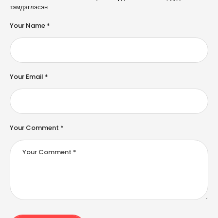
l
тэмдэглэсэн
t
e
Your Name *
r
n
a
ti
v
e
Your Email *
:
Your Comment *