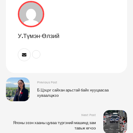
У.Түмэн-Өлзий
Previous Post
Б.Цэцэг сайхан арьстай байх нууцаасаа
хуваалцжээ
Next Post
Японы эзэн хааны цуваа түргэний машинд зам
тавьж өгчээ