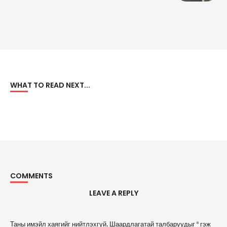
WHAT TO READ NEXT...
COMMENTS
LEAVE A REPLY
A
Таны имэйл хаягийг нийтлэхгүй.
Шаардлагатай талбаруудыг
*
гэж