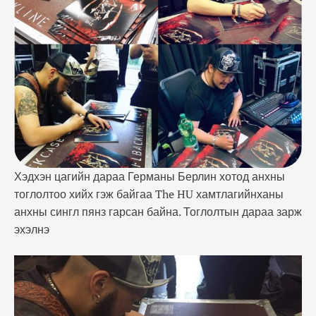
Хэдхэн цагийн дараа Германы Берлин хотод анхны
тоглолтоо хийх гэж байгаа The HU хамтлагийнханы
анхны сингл пянз гарсан байна. Тоглолтын дараа зарж
эхэлнэ